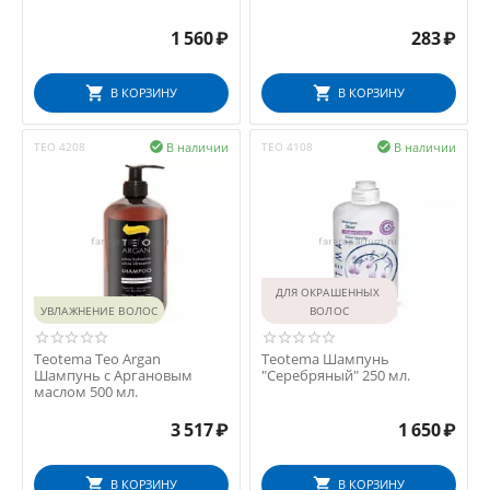
1 560
₽
283
₽
В КОРЗИНУ
В КОРЗИНУ
В наличии
В наличии
TEO 4208

TEO 4108

ДЛЯ ОКРАШЕННЫХ 
УВЛАЖНЕНИЕ ВОЛОС
ВОЛОС
Teotema Teo Argan
Teotema Шампунь
Шампунь с Аргановым
"Серебряный" 250 мл.
маслом 500 мл.
3 517
₽
1 650
₽
В КОРЗИНУ
В КОРЗИНУ