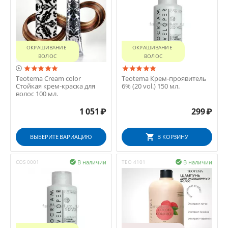
ОКРАШИВАНИЕ 
ОКРАШИВАНИЕ 
ВОЛОС
ВОЛОС

Teotema Cream color
Teotema Крем-проявитель
Стойкая крем-краска для
6% (20 vol.) 150 мл.
волос 100 мл.
1 051
₽
299
₽
ВЫБЕРИТЕ ВАРИАЦИЮ
В КОРЗИНУ
В наличии
В наличии
COS 0001

TEO 4101
