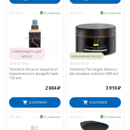
В наличии
В наличии
TEO 5010

TEO 4210

ТЕРМОЗАЩИТА ДЛЯ 
ВОЛОС
УВЛАЖНЕНИЕ ВОЛОС
Teotema Лосьон защита от
Teotema Teo Argan Маска с
термического воздействия
Аргановым маслом 500 мл.
150 мл.
2 604
₽
3 910
₽
В КОРЗИНУ
В КОРЗИНУ
В наличии
В наличии
TEO 4607

TEO ACC 31
