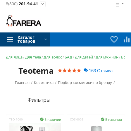
8(800)
201-94-41

Каталог


товаров
Для лица
/
Для тела
/
Для волос
/
БАД
/
Для детей
/
Для мужчин
/
Брен
Teotema
163 Отзыва
Главная
/
Косметика
/
Подбор косметики по бренду
/
В наличии
В наличии
TEO 1000

COS 0002
