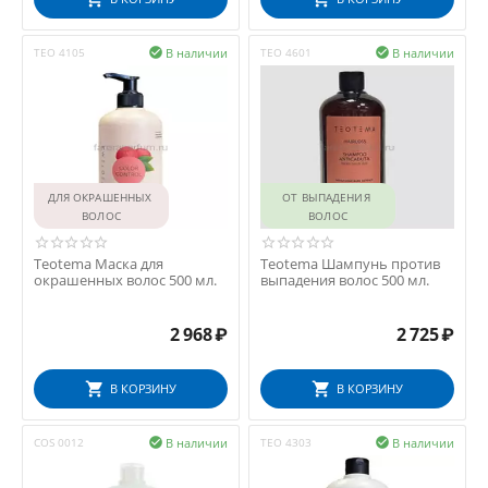
В наличии
В наличии
TEO 4105

TEO 4601

ДЛЯ ОКРАШЕННЫХ 
ОТ ВЫПАДЕНИЯ 
ВОЛОС
ВОЛОС
Teotema Маска для
Teotema Шампунь против
окрашенных волос 500 мл.
выпадения волос 500 мл.
2 968
₽
2 725
₽
В КОРЗИНУ
В КОРЗИНУ
В наличии
В наличии
COS 0012

TEO 4303
