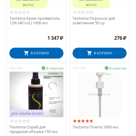
ВОЛОС
ВОЛОС
Teotema Крем-проявитель
Teotema Порошок для
12% (40 vol.) 1000 мл.
осветления 50 гр.
1 347
₽
276
₽
В КОРЗИНУ
В КОРЗИНУ
В наличии
В наличии
TEO 5001

TE P 7081

ДЛЯ ОБЪЁМА ВОЛОС
Teotema Спрей для
Teotema Помпа 1000 мл.
придания объема 150 мл.