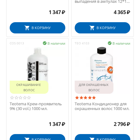
выпадения в ампулах 12*10
мл.
1 347
₽
4 365
₽
В КОРЗИНУ
В КОРЗИНУ
В наличии
В наличии
COS 0013

TEO 4103

ОКРАШИВАНИЕ 
ДЛЯ ОКРАШЕННЫХ 
ВОЛОС
ВОЛОС
Teotema Крем-проявитель
Teotema Кондиционер для
9% (30 vol.) 1000 мл.
окрашенных волос 1000 мл.
1 347
₽
2 796
₽
В КОРЗИНУ
В КОРЗИНУ