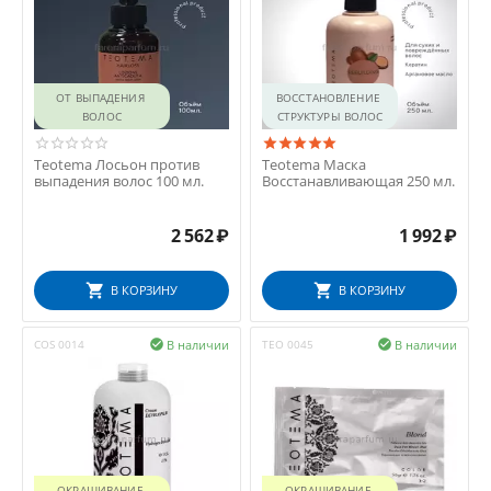
ОТ ВЫПАДЕНИЯ 
ВОССТАНОВЛЕНИЕ 
ВОЛОС
СТРУКТУРЫ ВОЛОС
Teotema Лосьон против
Teotema Маска
выпадения волос 100 мл.
Восстанавливающая 250 мл.
2 562
₽
1 992
₽
В КОРЗИНУ
В КОРЗИНУ
В наличии
В наличии
COS 0014

TEO 0045

ОКРАШИВАНИЕ 
ОКРАШИВАНИЕ 