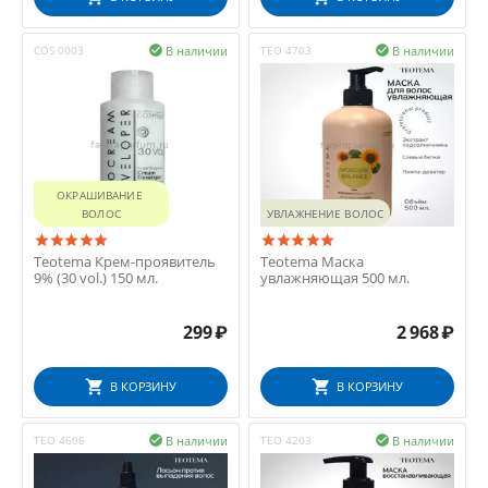
В наличии
В наличии
COS 0003

TEO 4703

ОКРАШИВАНИЕ 
ВОЛОС
УВЛАЖНЕНИЕ ВОЛОС
Teotema Крем-проявитель
Teotema Маска
9% (30 vol.) 150 мл.
увлажняющая 500 мл.
299
₽
2 968
₽
В КОРЗИНУ
В КОРЗИНУ
В наличии
В наличии
TEO 4606

TEO 4203
