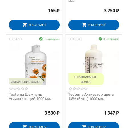
мл.
165
₽
3 250
₽
В КОРЗИНУ
В КОРЗИНУ
В наличии
В наличии
TEO 4701

TEO 0083

ОКРАШИВАНИЕ 
УВЛАЖНЕНИЕ ВОЛОС
ВОЛОС
Teotema Шампунь
Teotema Активатор цвета
Увлажняющий 1000 мл.
1,8% (6 vol.) 1000 мл.
3 530
₽
1 347
₽
В КОРЗИНУ
В КОРЗИНУ